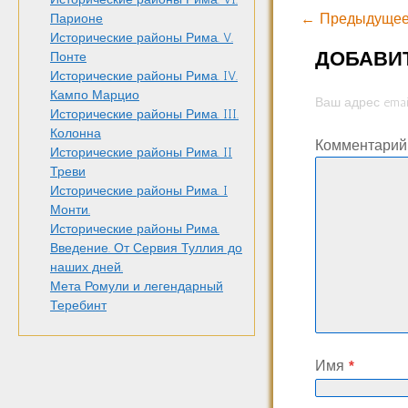
← Предыдущее
Парионе
Исторические районы Рима. V.
ДОБАВИ
Понте
Исторические районы Рима. IV.
Кампо Марцио
Ваш адрес emai
Исторические районы Рима. III.
Колонна
Комментари
Исторические районы Рима. II
Треви
Исторические районы Рима. I
Монти.
Исторические районы Рима.
Введение. От Сервия Туллия до
наших дней.
Мета Ромули и легендарный
Теребинт
Имя
*