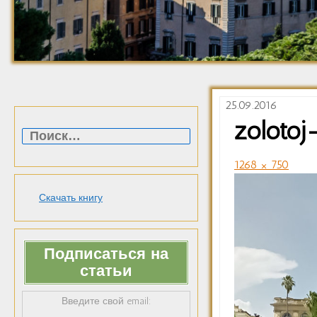
25.09.2016
Найти:
zoloto
1268 × 750
Скачать книгу
Подписаться на
статьи
Введите свой email: