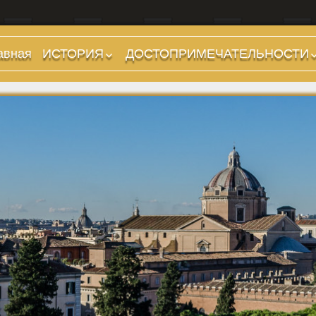
авная
ИСТОРИЯ
ДОСТОПРИМЕЧАТЕЛЬНОСТИ
Предыстория
Холмы и остров.
Районы
Царский период
(753-509 гг до н.э.)
Форумы, Площади,
Дороги
Ранняя Республика
(509-265 гг до н.э.)
Стадионы, Термы
Поздняя Республика
Музеи
(264-27 гг до н.э.)
Дохристианские
Империя. Принципат
храмы
(27 г до н.э. — 284 г
Христианские храмы,
н.э.)
базилики etc.
Империя. Доминат
Дворцы
(284-476 гг)
Арки, колонны и
Темные Века. Готы
обелиски
Темные Века.
Фонтаны
Экзархат