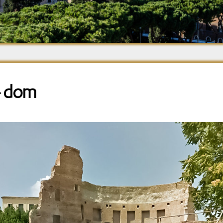
Средневековье
Возрождение и
Барокко
j-dom