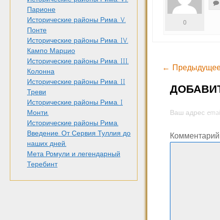
Парионе
Исторические районы Рима. V.
0
Понте
Исторические районы Рима. IV.
Кампо Марцио
Исторические районы Рима. III.
← Предыдущее
Колонна
Исторические районы Рима. II
ДОБАВИ
Треви
Исторические районы Рима. I
Ваш адрес emai
Монти.
Исторические районы Рима.
Введение. От Сервия Туллия до
Комментари
наших дней.
Мета Ромули и легендарный
Теребинт