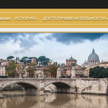
авная
ИСТОРИЯ
ДОСТОПРИМЕЧАТЕЛЬНОСТИ
Предыстория
Холмы и остров.
Районы
Царский период
(753-509 гг до н.э.)
Форумы, Площади,
Дороги
Ранняя Республика
(509-265 гг до н.э.)
Стадионы, Термы
Поздняя Республика
Музеи
(264-27 гг до н.э.)
Дохристианские
Империя. Принципат
храмы
(27 г до н.э. — 284 г
Христианские храмы,
н.э.)
базилики etc.
Империя. Доминат
Дворцы
(284-476 гг)
Арки, колонны и
Темные Века. Готы
обелиски
Темные Века.
Фонтаны
Экзархат