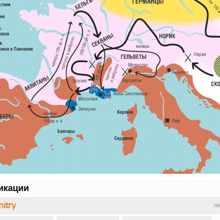
икации
itry
н