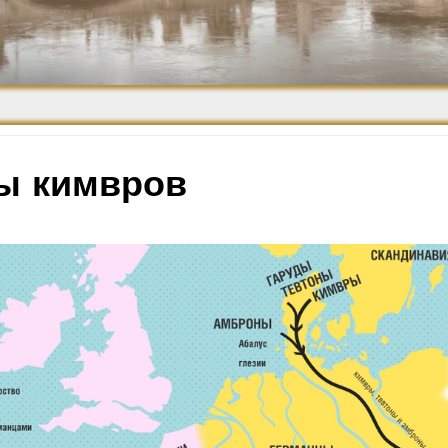
Средневековье
Возрождение и
Барокко
ы кимвров