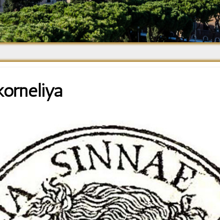
Средневековье
Возрождение и
Барокко
korneliya