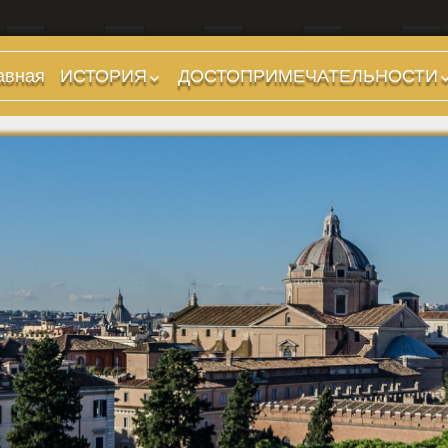
авная
ИСТОРИЯ
ДОСТОПРИМЕЧАТЕЛЬНОСТИ
Предыстория
Холмы и остров.
Районы
Царский период
(753-509 гг до н.э.)
Форумы, Площади,
Дороги
Ранняя Республика
(509-265 гг до н.э.)
Стадионы, Термы
Поздняя Республика
Музеи
(264-27 гг до н.э.)
Дохристианские
Империя. Принципат
храмы
(27 г до н.э. — 284 г
Христианские храмы,
н.э.)
базилики etc.
Империя. Доминат
Дворцы
(284-476 гг)
Арки, колонны и
Темные Века. Готы
обелиски
Темные Века.
Фонтаны
Экзархат