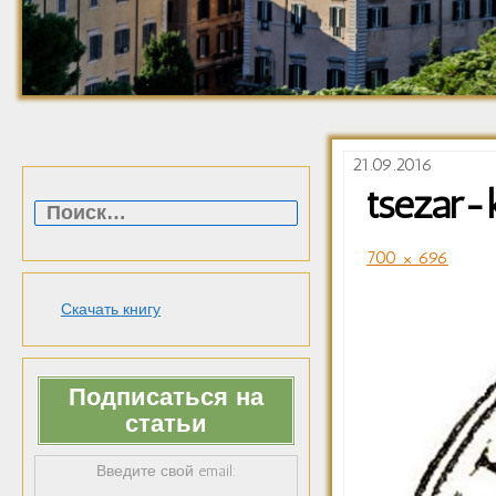
21.09.2016
Найти:
tsezar-
700 × 696
Скачать книгу
Подписаться на
статьи
Введите свой email: