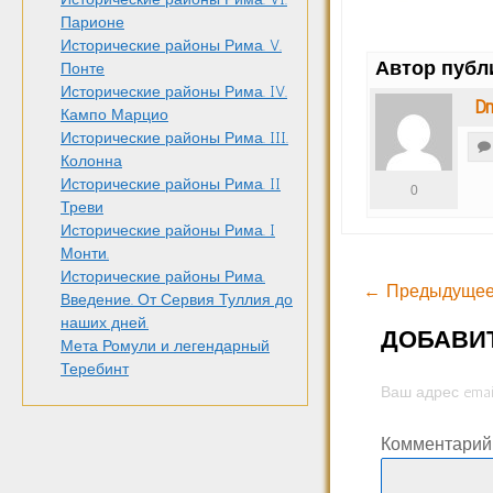
Парионе
Исторические районы Рима. V.
Автор публ
Понте
Исторические районы Рима. IV.
Dm
Кампо Марцио
Исторические районы Рима. III.
Колонна
Исторические районы Рима. II
0
Треви
Исторические районы Рима. I
Монти.
Исторические районы Рима.
← Предыдущее
Введение. От Сервия Туллия до
наших дней.
ДОБАВИ
Мета Ромули и легендарный
Теребинт
Ваш адрес emai
Комментари