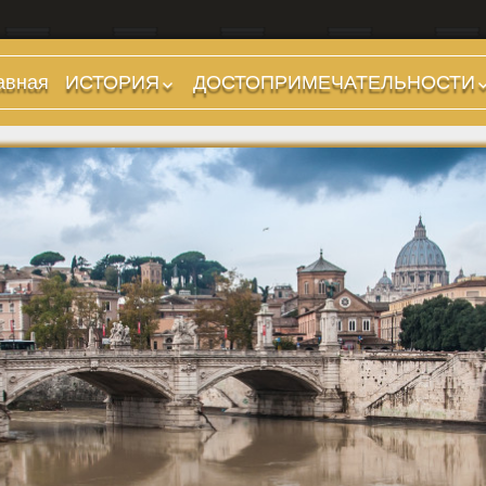
авная
ИСТОРИЯ
ДОСТОПРИМЕЧАТЕЛЬНОСТИ
Предыстория
Холмы и остров.
Районы
Царский период
(753-509 гг до н.э.)
Форумы, Площади,
Дороги
Ранняя Республика
(509-265 гг до н.э.)
Стадионы, Термы
Поздняя Республика
Музеи
(264-27 гг до н.э.)
Дохристианские
Империя. Принципат
храмы
(27 г до н.э. — 284 г
Христианские храмы,
н.э.)
базилики etc.
Империя. Доминат
Дворцы
(284-476 гг)
Арки, колонны и
Темные Века. Готы
обелиски
Темные Века.
Фонтаны
Экзархат