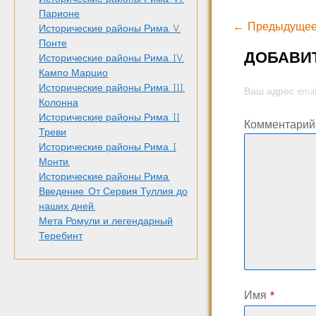
Парионе
← Предыдущее
Исторические районы Рима. V.
Понте
ДОБАВИ
Исторические районы Рима. IV.
Кампо Марцио
Исторические районы Рима. III.
Ваш адрес emai
Колонна
Исторические районы Рима. II
Комментари
Треви
Исторические районы Рима. I
Монти.
Исторические районы Рима.
Введение. От Сервия Туллия до
наших дней.
Мета Ромули и легендарный
Теребинт
Имя
*