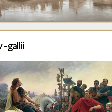
Средневековье
Возрождение и
Барокко
-gallii