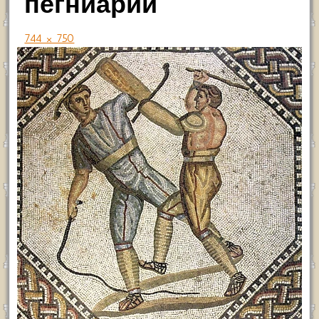
пегниарий
744 × 750