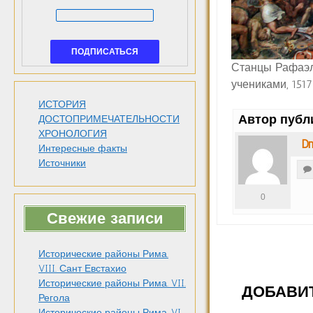
Станцы Рафаэля
учениками, 151
ИСТОРИЯ
Автор публ
ДОСТОПРИМЕЧАТЕЛЬНОСТИ
ХРОНОЛОГИЯ
Dm
Интересные факты
Источники
0
Свежие записи
Исторические районы Рима.
VIII. Сант Евстахио
Исторические районы Рима. VII.
ДОБАВИ
Регола
Исторические районы Рима. VI.