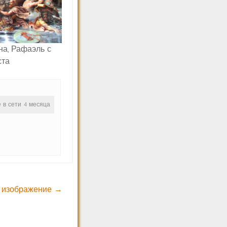
на, Рафаэль с
ста
е в сети 4 месяца
 изображение →