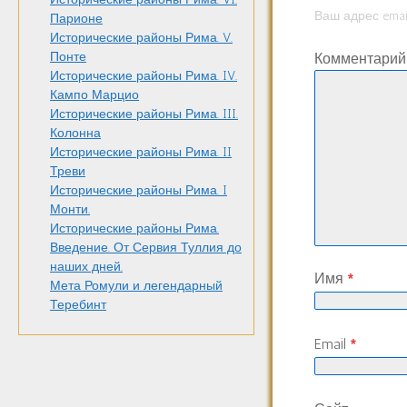
Ваш адрес emai
Парионе
Исторические районы Рима. V.
Понте
Комментари
Исторические районы Рима. IV.
Кампо Марцио
Исторические районы Рима. III.
Колонна
Исторические районы Рима. II
Треви
Исторические районы Рима. I
Монти.
Исторические районы Рима.
Введение. От Сервия Туллия до
наших дней.
Имя
*
Мета Ромули и легендарный
Теребинт
Email
*