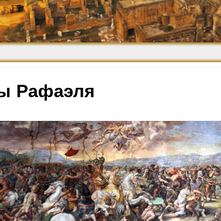
Средневековье
Возрождение и
Барокко
ы Рафаэля