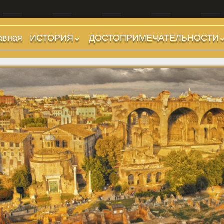
авная
ИСТОРИЯ
ДОСТОПРИМЕЧАТЕЛЬНОСТИ
Предыстория
Холмы и остров.
Районы
Царский период
(753-509 гг до н.э.)
Форумы, Площади,
Дороги
Ранняя Республика
(509-265 гг до н.э.)
Стадионы, Термы
Поздняя Республика
Музеи
(264-27 гг до н.э.)
Дохристианские
Империя. Принципат
храмы
(27 г до н.э. — 284 г
Христианские храмы,
н.э.)
базилики etc.
Империя. Доминат
Дворцы
(284-476 гг)
Арки, колонны и
Темные Века. Готы
обелиски
Темные Века.
Фонтаны
Экзархат