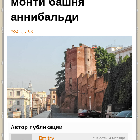
монти башня
аннибальди
994 × 656
Автор публикации
Dmitry
не в сети 4 месяца