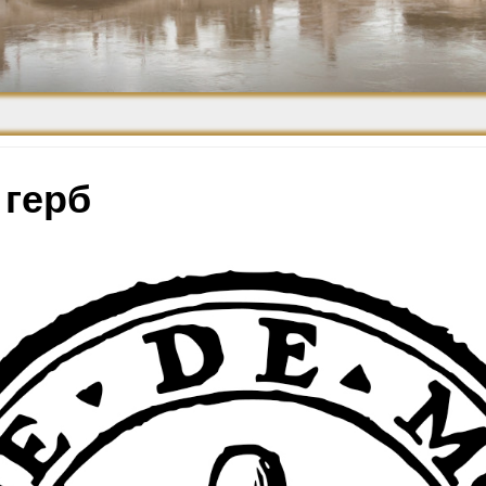
Средневековье
Возрождение и
Барокко
 герб