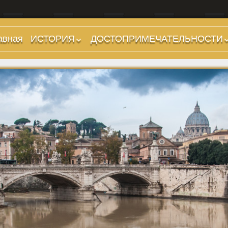
авная
ИСТОРИЯ
ДОСТОПРИМЕЧАТЕЛЬНОСТИ
Предыстория
Холмы и остров.
Районы
Царский период
(753-509 гг до н.э.)
Форумы, Площади,
Дороги
Ранняя Республика
(509-265 гг до н.э.)
Стадионы, Термы
Поздняя Республика
Музеи
(264-27 гг до н.э.)
Дохристианские
Империя. Принципат
храмы
(27 г до н.э. — 284 г
Христианские храмы,
н.э.)
базилики etc.
Империя. Доминат
Дворцы
(284-476 гг)
Арки, колонны и
Темные Века. Готы
обелиски
Темные Века.
Фонтаны
Экзархат