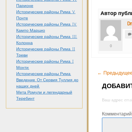
Парионе
Исторические районы Рима. V.
Автор публ
Понте
Dm
Исторические районы Рима. IV.
Кампо Марцио
Исторические районы Рима. III.
Колонна
0
Исторические районы Рима. II
Треви
Исторические районы Рима. I
Монти.
← Предыдущее
Исторические районы Рима.
Введение. От Сервия Туллия до
ДОБАВИ
наших дней.
Мета Ромули и легендарный
Теребинт
Ваш адрес emai
Комментари