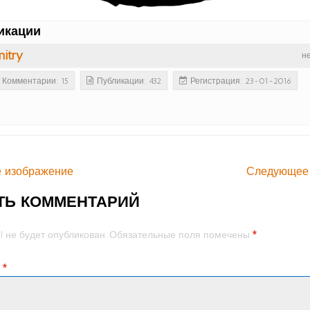
икации
itry
н
Комментарии: 15
Публикации: 432
Регистрация: 23-01-2016
 изображение
Следующее
ТЬ КОММЕНТАРИЙ
*
l не будет опубликован.
Обязательные поля помечены
й
*