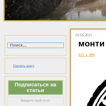
02.05.2021
Найти:
монти
925 × 899
Скачать книгу
Подписаться на
статьи
Введите свой email: