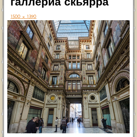
галлериа скьярра
1500 × 1390