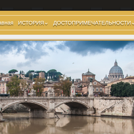
авная
ИСТОРИЯ
ДОСТОПРИМЕЧАТЕЛЬНОСТИ
Предыстория
Холмы и остров.
Районы
Царский период
(753-509 гг до н.э.)
Форумы, Площади,
Дороги
Ранняя Республика
(509-265 гг до н.э.)
Стадионы, Термы
Поздняя Республика
Музеи
(264-27 гг до н.э.)
Дохристианские
Империя. Принципат
храмы
(27 г до н.э. — 284 г
Христианские храмы,
н.э.)
базилики etc.
Империя. Доминат
Дворцы
(284-476 гг)
Арки, колонны и
Темные Века. Готы
обелиски
Темные Века.
Фонтаны
Экзархат