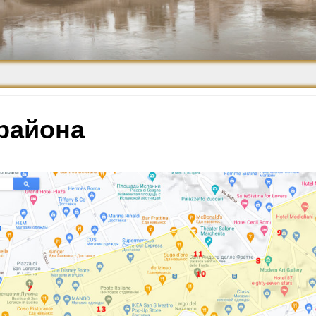
Средневековье
Возрождение и
Барокко
 района