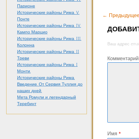
Парионе
Исторические районы Рима. V.
← Предыдущее
Понте
Исторические районы Рима. IV.
ДОБАВИ
Кампо Марцио
Исторические районы Рима. III.
Ваш адрес emai
Колонна
Исторические районы Рима. II
Комментари
Треви
Исторические районы Рима. I
Монти.
Исторические районы Рима.
Введение. От Сервия Туллия до
наших дней.
Мета Ромули и легендарный
Теребинт
Имя
*