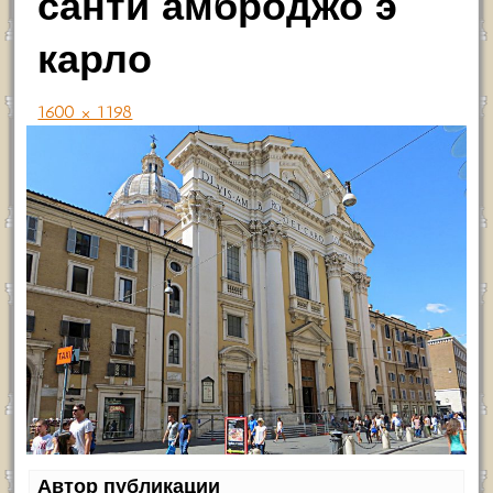
санти амброджо э
карло
1600 × 1198
Автор публикации