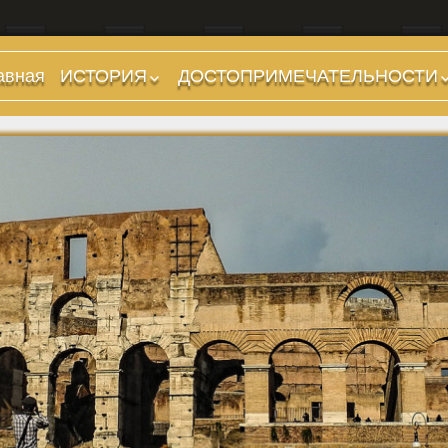
авная
ИСТОРИЯ
ДОСТОПРИМЕЧАТЕЛЬНОСТИ
Предыстория
Холмы и остров.
Районы
Царский период
(753-509 гг до н.э.)
Форумы, Площади,
Дороги
Ранняя Республика
(509-265 гг до н.э.)
Стадионы, Термы
Поздняя Республика
Музеи
(264-27 гг до н.э.)
Дохристианские
Империя. Принципат
храмы
(27 г до н.э. — 284 г
Христианские храмы,
н.э.)
базилики etc.
Империя. Доминат
Дворцы
(284-476 гг)
Арки, колонны и
Темные Века. Готы
обелиски
Темные Века.
Фонтаны
Экзархат