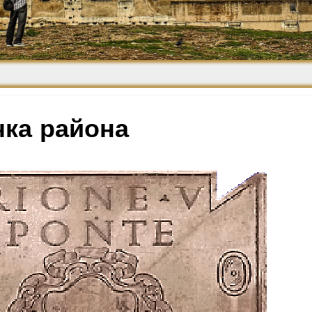
Средневековье
Возрождение и
Барокко
чка района