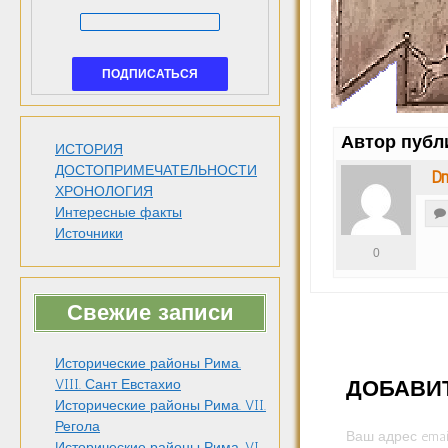
Автор публ
ИСТОРИЯ
ДОСТОПРИМЕЧАТЕЛЬНОСТИ
Dm
ХРОНОЛОГИЯ
Интересные факты
Источники
0
Свежие записи
Исторические районы Рима.
ДОБАВИ
VIII. Сант Евстахио
Исторические районы Рима. VII.
Регола
Ваш адрес emai
Исторические районы Рима. VI.