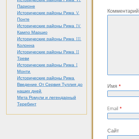
Парионе
Комментари
Исторические районы Рима. V.
Понте
Исторические районы Рима. IV.
Кампо Марцио
Исторические районы Рима. III.
Колонна
Исторические районы Рима. II
Треви
Исторические районы Рима. I
Монти.
Исторические районы Рима.
Введение. От Сервия Туллия до
Имя
*
наших дней.
Мета Ромули и легендарный
Теребинт
Email
*
Сайт