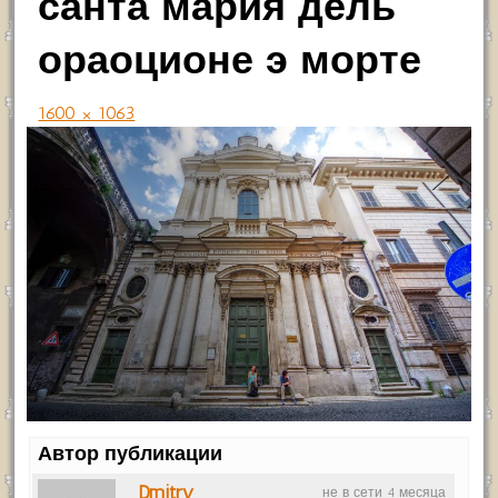
санта мария дель
ораоционе э морте
1600 × 1063
Автор публикации
Dmitry
не в сети 4 месяца