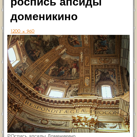
роспись апсиды
доменикино
1200 × 960
РОспись апсиды Доменикино