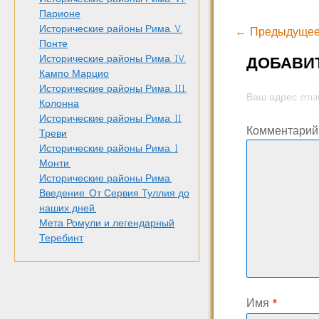
Парионе
Исторические районы Рима. V.
← Предыдущее
Понте
Исторические районы Рима. IV.
ДОБАВИ
Кампо Марцио
Исторические районы Рима. III.
Ваш адрес emai
Колонна
Исторические районы Рима. II
Комментари
Треви
Исторические районы Рима. I
Монти.
Исторические районы Рима.
Введение. От Сервия Туллия до
наших дней.
Мета Ромули и легендарный
Теребинт
Имя
*