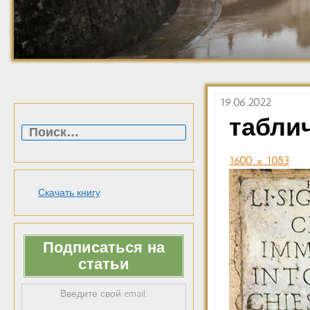
19.06.2022
Найти:
таблич
1600 × 1083
Скачать книгу
Подписаться на
статьи
Введите свой email: