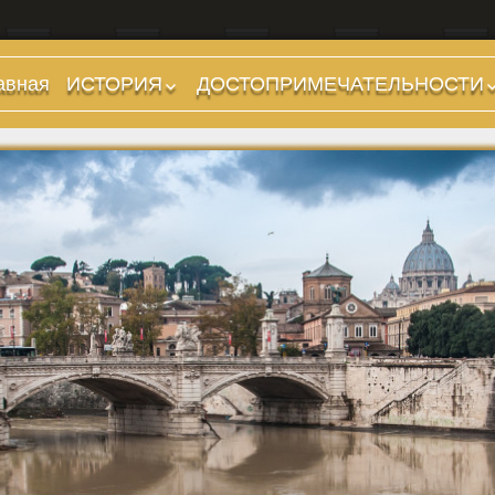
авная
ИСТОРИЯ
ДОСТОПРИМЕЧАТЕЛЬНОСТИ
Предыстория
Холмы и остров.
Районы
Царский период
(753-509 гг до н.э.)
Форумы, Площади,
Дороги
Ранняя Республика
(509-265 гг до н.э.)
Стадионы, Термы
Поздняя Республика
Музеи
(264-27 гг до н.э.)
Дохристианские
Империя. Принципат
храмы
(27 г до н.э. — 284 г
Христианские храмы,
н.э.)
базилики etc.
Империя. Доминат
Дворцы
(284-476 гг)
Арки, колонны и
Темные Века. Готы
обелиски
Темные Века.
Фонтаны
Экзархат