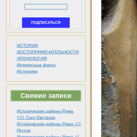
ИСТОРИЯ
ДОСТОПРИМЕЧАТЕЛЬНОСТИ
ХРОНОЛОГИЯ
Интересные факты
Источники
Свежие записи
Исторические районы Рима.
VIII. Сант Евстахио
Исторические районы Рима. VII.
Регола
Исторические районы Рима. VI.