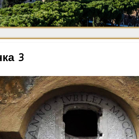
Средневековье
Возрождение и
Барокко
ка 3