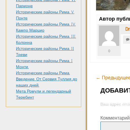
Парионе
Исторические районы Рима. V.
Понте
Автор публ
Исторические районы Рима. IV.
Dm
Кампо Марцио
Исторические районы Рима. III.
Колонна
Исторические районы Рима. II
0
Треви
Исторические районы Рима. I
Монти.
Исторические районы Рима.
← Предыдущее
Введение. От Сервия Туллия до
наших дней.
ДОБАВИ
Мета Ромули и легендарный
Теребинт
Ваш адрес emai
Комментари