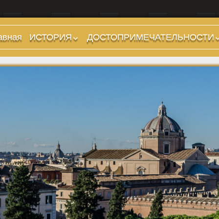
авная
ИСТОРИЯ
ДОСТОПРИМЕЧАТЕЛЬНОСТИ
Предыстория
Холмы и остров.
Районы
Царский период
(753-509 гг до н.э.)
Форумы, Площади,
Дороги
Ранняя Республика
(509-265 гг до н.э.)
Стадионы, Термы
Поздняя Республика
Музеи
(264-27 гг до н.э.)
Дохристианские
Империя. Принципат
храмы
(27 г до н.э. — 284 г
Христианские храмы,
н.э.)
базилики etc.
Империя. Доминат
Дворцы
(284-476 гг)
Арки, колонны и
Темные Века. Готы
обелиски
Темные Века.
Фонтаны
Экзархат