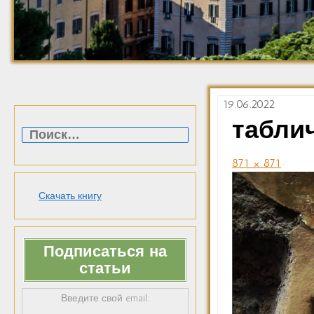
19.06.2022
Найти:
таблич
871 × 871
Скачать книгу
Подписаться на
статьи
Введите свой email: