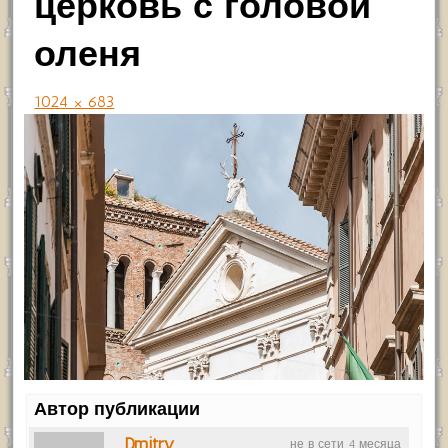
церковь с головой
оленя
1024 × 683
Автор публикации
Dmitry
не в сети 4 месяца