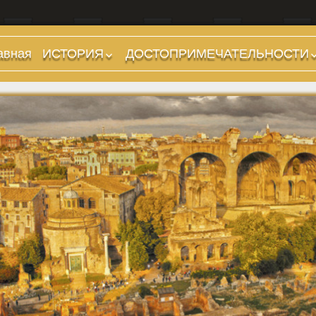
авная
ИСТОРИЯ
ДОСТОПРИМЕЧАТЕЛЬНОСТИ
Предыстория
Холмы и остров.
Районы
Царский период
(753-509 гг до н.э.)
Форумы, Площади,
Дороги
Ранняя Республика
(509-265 гг до н.э.)
Стадионы, Термы
Поздняя Республика
Музеи
(264-27 гг до н.э.)
Дохристианские
Империя. Принципат
храмы
(27 г до н.э. — 284 г
Христианские храмы,
н.э.)
базилики etc.
Империя. Доминат
Дворцы
(284-476 гг)
Арки, колонны и
Темные Века. Готы
обелиски
Темные Века.
Фонтаны
Экзархат