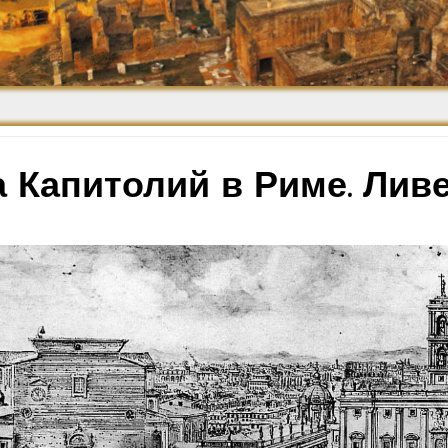
Средневековье
Возрождение и
Барокко
а Капитолий в Риме. Лив