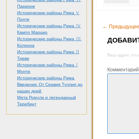
Парионе
Исторические районы Рима. V.
Понте
Исторические районы Рима. IV.
← Предыдущее
Кампо Марцио
ДОБАВИ
Исторические районы Рима. III.
Колонна
Исторические районы Рима. II
Ваш адрес emai
Треви
Исторические районы Рима. I
Комментари
Монти.
Исторические районы Рима.
Введение. От Сервия Туллия до
наших дней.
Мета Ромули и легендарный
Теребинт