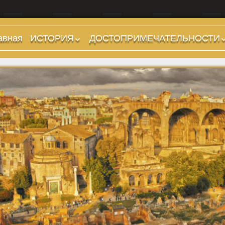
авная
ИСТОРИЯ
ДОСТОПРИМЕЧАТЕЛЬНОСТИ
Предыстория
Холмы и остров.
Районы
Царский период
(753-509 гг до н.э.)
Форумы, Площади,
Дороги
Ранняя Республика
(509-265 гг до н.э.)
Стадионы, Термы
Поздняя Республика
Музеи
(264-27 гг до н.э.)
Дохристианские
Империя. Принципат
храмы
(27 г до н.э. — 284 г
Христианские храмы,
н.э.)
базилики etc.
Империя. Доминат
Дворцы
(284-476 гг)
Арки, колонны и
Темные Века. Готы
обелиски
Темные Века.
Фонтаны
Экзархат