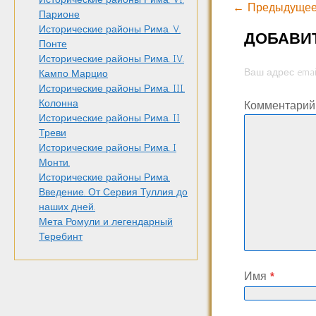
← Предыдущее
Парионе
Исторические районы Рима. V.
ДОБАВИ
Понте
Исторические районы Рима. IV.
Ваш адрес emai
Кампо Марцио
Исторические районы Рима. III.
Колонна
Комментари
Исторические районы Рима. II
Треви
Исторические районы Рима. I
Монти.
Исторические районы Рима.
Введение. От Сервия Туллия до
наших дней.
Мета Ромули и легендарный
Теребинт
Имя
*