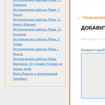
Парионе
Исторические районы Рима. V.
Понте
← Предыдущее
Исторические районы Рима. IV.
Кампо Марцио
ДОБАВИ
Исторические районы Рима. III.
Колонна
Ваш адрес emai
Исторические районы Рима. II
Треви
Исторические районы Рима. I
Комментари
Монти.
Исторические районы Рима.
Введение. От Сервия Туллия до
наших дней.
Мета Ромули и легендарный
Теребинт