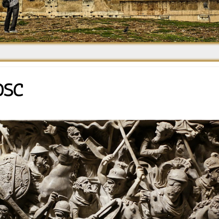
Средневековье
Возрождение и
Барокко
DSC