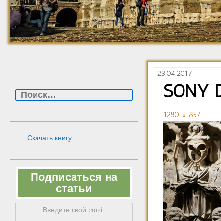
23.04.2017
Найти:
SONY 
1280 × 857
Скачать книгу
Подписаться на
статьи
Введите свой email: