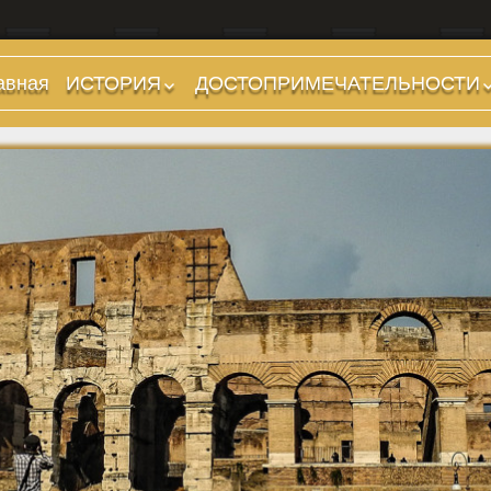
авная
ИСТОРИЯ
ДОСТОПРИМЕЧАТЕЛЬНОСТИ
Предыстория
Холмы и остров.
Районы
Царский период
(753-509 гг до н.э.)
Форумы, Площади,
Дороги
Ранняя Республика
(509-265 гг до н.э.)
Стадионы, Термы
Поздняя Республика
Музеи
(264-27 гг до н.э.)
Дохристианские
Империя. Принципат
храмы
(27 г до н.э. — 284 г
Христианские храмы,
н.э.)
базилики etc.
Империя. Доминат
Дворцы
(284-476 гг)
Арки, колонны и
Темные Века. Готы
обелиски
Темные Века.
Фонтаны
Экзархат