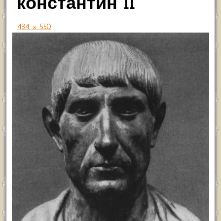
константин II
434 × 550