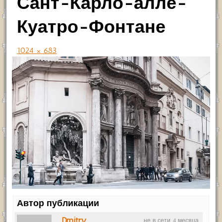
Сант-Карло-алле-
Куатро-Фонтане
1024 × 683
Автор публикации
Dmitry
не в сети 4 месяца