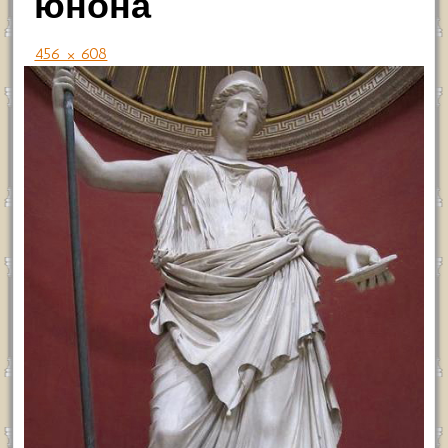
юнона
456 × 608