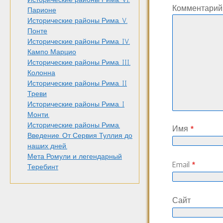
Комментари
Парионе
Исторические районы Рима. V.
Понте
Исторические районы Рима. IV.
Кампо Марцио
Исторические районы Рима. III.
Колонна
Исторические районы Рима. II
Треви
Исторические районы Рима. I
Монти.
Исторические районы Рима.
Имя
*
Введение. От Сервия Туллия до
наших дней.
Мета Ромули и легендарный
Email
*
Теребинт
Сайт