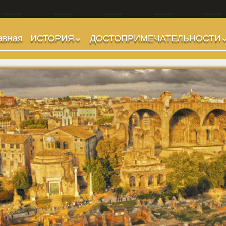
авная
ИСТОРИЯ
ДОСТОПРИМЕЧАТЕЛЬНОСТИ
Предыстория
Холмы и остров.
Районы
Царский период
(753-509 гг до н.э.)
Форумы, Площади,
Дороги
Ранняя Республика
(509-265 гг до н.э.)
Стадионы, Термы
Поздняя Республика
Музеи
(264-27 гг до н.э.)
Дохристианские
Империя. Принципат
храмы
(27 г до н.э. — 284 г
Христианские храмы,
н.э.)
базилики etc.
Империя. Доминат
Дворцы
(284-476 гг)
Арки, колонны и
Темные Века. Готы
обелиски
Темные Века.
Фонтаны
Экзархат