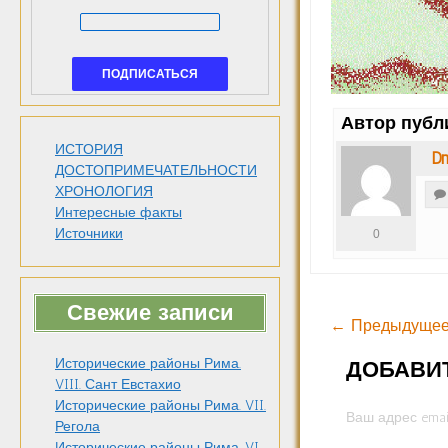
Автор публ
ИСТОРИЯ
Dm
ДОСТОПРИМЕЧАТЕЛЬНОСТИ
ХРОНОЛОГИЯ
Интересные факты
Источники
0
Свежие записи
← Предыдущее
Исторические районы Рима.
ДОБАВИ
VIII. Сант Евстахио
Исторические районы Рима. VII.
Ваш адрес emai
Регола
Исторические районы Рима. VI.