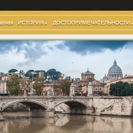
авная
ИСТОРИЯ
ДОСТОПРИМЕЧАТЕЛЬНОСТИ
Предыстория
Холмы и остров.
Районы
Царский период
(753-509 гг до н.э.)
Форумы, Площади,
Дороги
Ранняя Республика
(509-265 гг до н.э.)
Стадионы, Термы
Поздняя Республика
Музеи
(264-27 гг до н.э.)
Дохристианские
Империя. Принципат
храмы
(27 г до н.э. — 284 г
Христианские храмы,
н.э.)
базилики etc.
Империя. Доминат
Дворцы
(284-476 гг)
Арки, колонны и
Темные Века. Готы
обелиски
Темные Века.
Фонтаны
Экзархат