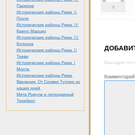
Парионе
0
Исторические районы Рима. V.
Понте
Исторические районы Рима. IV.
Кампо Марцио
Исторические районы Рима. III.
Колонна
ДОБАВИ
Исторические районы Рима. II
Треви
Ваш адрес emai
Исторические районы Рима. I
Монти.
Исторические районы Рима.
Комментари
Введение. От Сервия Туллия до
наших дней.
Мета Ромули и легендарный
Теребинт