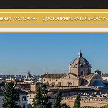
авная
ИСТОРИЯ
ДОСТОПРИМЕЧАТЕЛЬНОСТИ
Предыстория
Холмы и остров.
Районы
Царский период
(753-509 гг до н.э.)
Форумы, Площади,
Дороги
Ранняя Республика
(509-265 гг до н.э.)
Стадионы, Термы
Поздняя Республика
Музеи
(264-27 гг до н.э.)
Дохристианские
Империя. Принципат
храмы
(27 г до н.э. — 284 г
Христианские храмы,
н.э.)
базилики etc.
Империя. Доминат
Дворцы
(284-476 гг)
Арки, колонны и
Темные Века. Готы
обелиски
Темные Века.
Фонтаны
Экзархат