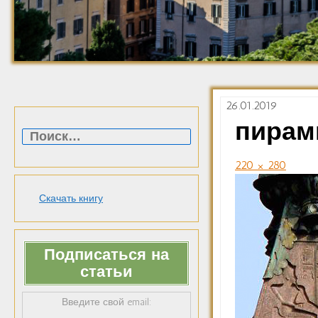
26.01.2019
Найти:
пирам
220 × 280
Скачать книгу
Подписаться на
статьи
Введите свой email: