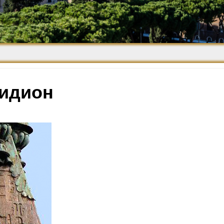
Средневековье
Возрождение и
Барокко
идион