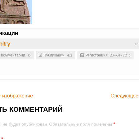
икации
itry
н
Комментарии: 15
Публикации: 432
Регистрация: 23-01-2016
 изображение
Следующее
ТЬ КОММЕНТАРИЙ
*
l не будет опубликован.
Обязательные поля помечены
й
*