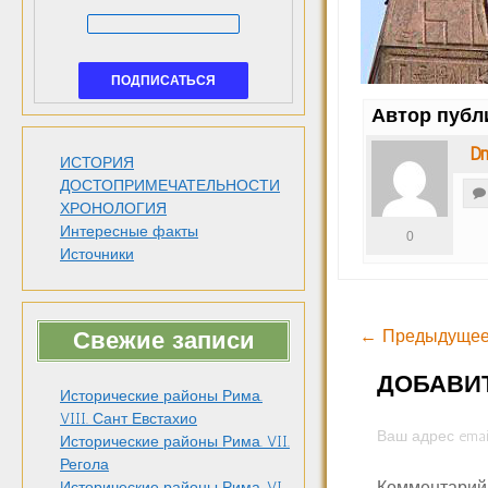
Автор публ
Dm
ИСТОРИЯ
ДОСТОПРИМЕЧАТЕЛЬНОСТИ
ХРОНОЛОГИЯ
Интересные факты
0
Источники
Свежие записи
← Предыдущее
ДОБАВИ
Исторические районы Рима.
VIII. Сант Евстахио
Ваш адрес emai
Исторические районы Рима. VII.
Регола
Комментари
Исторические районы Рима. VI.