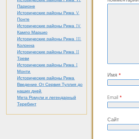
Парионе
Исторические районы Рима. V.
Понте
Исторические районы Рима. IV.
Кампо Марцио
Исторические районы Рима. III.
Колонна
Исторические районы Рима. II
Треви
Исторические районы Рима. I
Монти.
Имя
*
Исторические районы Рима.
Введение. От Сервия Туллия до
наших дней.
Email
*
Мета Ромули и легендарный
Теребинт
Сайт