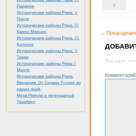
0
Парионе
Исторические районы Рима. V.
Понте
Исторические районы Рима. IV.
Кампо Марцио
← Предыдущее
Исторические районы Рима. III.
Колонна
ДОБАВИ
Исторические районы Рима. II
Треви
Ваш адрес emai
Исторические районы Рима. I
Монти.
Комментари
Исторические районы Рима.
Введение. От Сервия Туллия до
наших дней.
Мета Ромули и легендарный
Теребинт