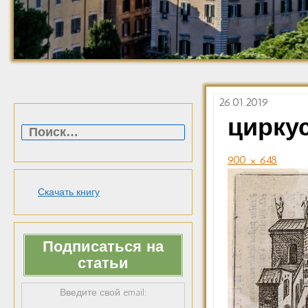
26.01.2019
Найти:
цирку
900 × 648
Скачать книгу
Подписаться на
статьи
Введите свой email: