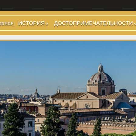
авная
ИСТОРИЯ
ДОСТОПРИМЕЧАТЕЛЬНОСТИ
Предыстория
Холмы и остров.
Районы
Царский период
(753-509 гг до н.э.)
Форумы, Площади,
Дороги
Ранняя Республика
(509-265 гг до н.э.)
Стадионы, Термы
Поздняя Республика
Музеи
(264-27 гг до н.э.)
Дохристианские
Империя. Принципат
храмы
(27 г до н.э. — 284 г
Христианские храмы,
н.э.)
базилики etc.
Империя. Доминат
Дворцы
(284-476 гг)
Арки, колонны и
Темные Века. Готы
обелиски
Темные Века.
Фонтаны
Экзархат