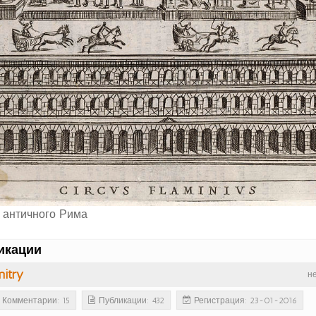
 античного Рима
икации
itry
н
Комментарии: 15
Публикации: 432
Регистрация: 23-01-2016