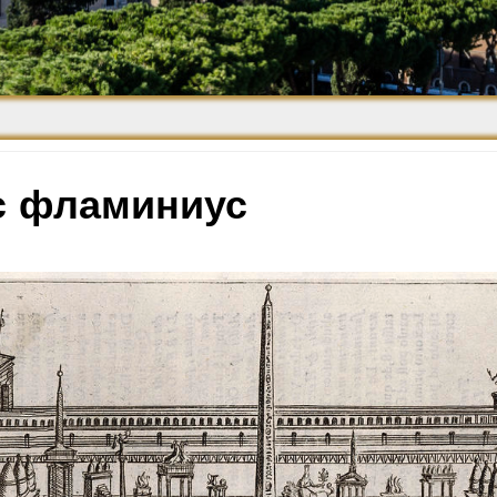
Средневековье
Возрождение и
Барокко
с фламиниус