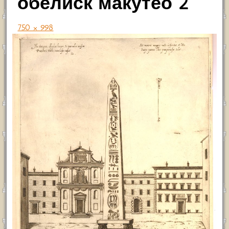
обелиск макутео 2
750 × 998