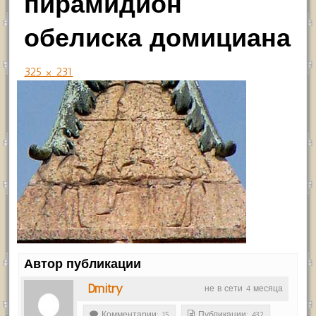
пирамидион
обелиска домициана
325 × 231
Автор публикации
Dmitry
не в сети 4 месяца
Комментарии: 15
Публикации: 432