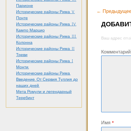
Парионе
← Предыдущее
Исторические районы Рима. V.
Понте
ДОБАВИ
Исторические районы Рима. IV.
Кампо Марцио
Исторические районы Рима. III.
Ваш адрес emai
Колонна
Исторические районы Рима. II
Комментари
Треви
Исторические районы Рима. I
Монти.
Исторические районы Рима.
Введение. От Сервия Туллия до
наших дней.
Мета Ромули и легендарный
Теребинт
Имя
*