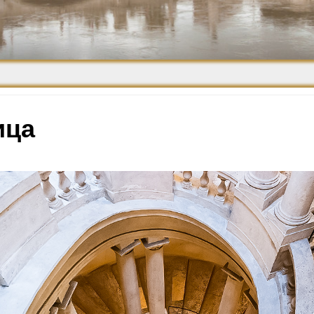
Средневековье
Возрождение и
Барокко
ица