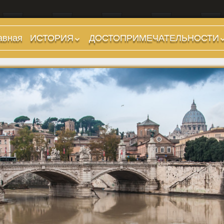
авная
ИСТОРИЯ
ДОСТОПРИМЕЧАТЕЛЬНОСТИ
Предыстория
Холмы и остров.
Районы
Царский период
(753-509 гг до н.э.)
Форумы, Площади,
Дороги
Ранняя Республика
(509-265 гг до н.э.)
Стадионы, Термы
Поздняя Республика
Музеи
(264-27 гг до н.э.)
Дохристианские
Империя. Принципат
храмы
(27 г до н.э. — 284 г
Христианские храмы,
н.э.)
базилики etc.
Империя. Доминат
Дворцы
(284-476 гг)
Арки, колонны и
Темные Века. Готы
обелиски
Темные Века.
Фонтаны
Экзархат