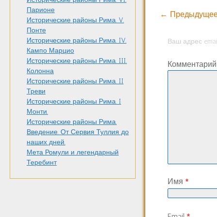
Парионе
← Предыдущее
Исторические районы Рима. V.
Понте
Исторические районы Рима. IV.
Ваш адрес emai
Кампо Марцио
Исторические районы Рима. III.
Комментари
Колонна
Исторические районы Рима. II
Треви
Исторические районы Рима. I
Монти.
Исторические районы Рима.
Введение. От Сервия Туллия до
наших дней.
Мета Ромули и легендарный
Теребинт
Имя
*
Email
*