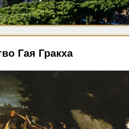
Средневековье
Возрождение и
Барокко
во Гая Гракха