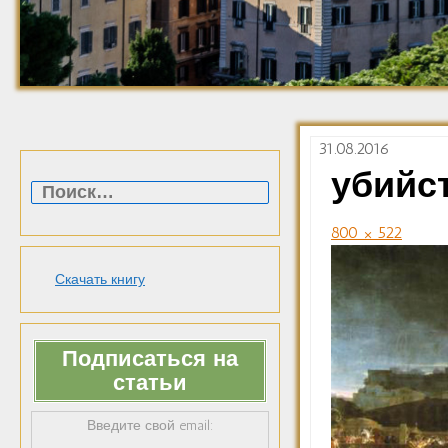
31.08.2016
Найти:
убийст
800 × 522
Скачать книгу
Подписаться на
статьи
Введите свой email: