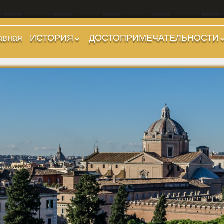
авная
ИСТОРИЯ
ДОСТОПРИМЕЧАТЕЛЬНОСТИ
Предыстория
Холмы и остров.
Районы
Царский период
(753-509 гг до н.э.)
Форумы, Площади,
Дороги
Ранняя Республика
(509-265 гг до н.э.)
Стадионы, Термы
Поздняя Республика
Музеи
(264-27 гг до н.э.)
Дохристианские
Империя. Принципат
храмы
(27 г до н.э. — 284 г
Христианские храмы,
н.э.)
базилики etc.
Империя. Доминат
Дворцы
(284-476 гг)
Арки, колонны и
Темные Века. Готы
обелиски
Темные Века.
Фонтаны
Экзархат