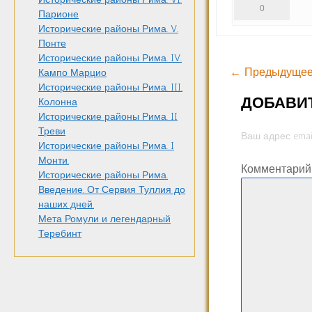
0
Парионе
Исторические районы Рима. V.
Понте
Исторические районы Рима. IV.
← Предыдущее
Кампо Марцио
Исторические районы Рима. III.
ДОБАВИ
Колонна
Исторические районы Рима. II
Треви
Ваш адрес emai
Исторические районы Рима. I
Монти.
Комментари
Исторические районы Рима.
Введение. От Сервия Туллия до
наших дней.
Мета Ромули и легендарный
Теребинт