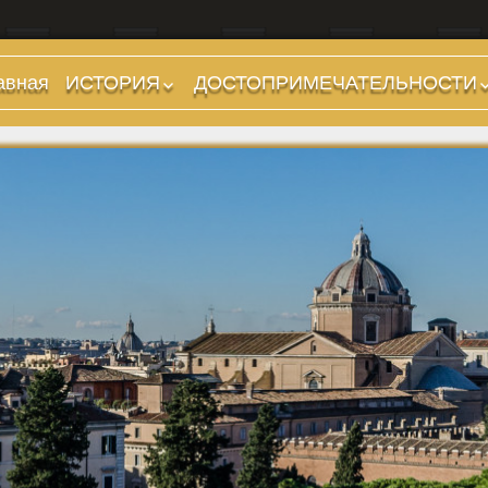
авная
ИСТОРИЯ
ДОСТОПРИМЕЧАТЕЛЬНОСТИ
Предыстория
Холмы и остров.
Районы
Царский период
(753-509 гг до н.э.)
Форумы, Площади,
Дороги
Ранняя Республика
(509-265 гг до н.э.)
Стадионы, Термы
Поздняя Республика
Музеи
(264-27 гг до н.э.)
Дохристианские
Империя. Принципат
храмы
(27 г до н.э. — 284 г
Христианские храмы,
н.э.)
базилики etc.
Империя. Доминат
Дворцы
(284-476 гг)
Арки, колонны и
Темные Века. Готы
обелиски
Темные Века.
Фонтаны
Экзархат