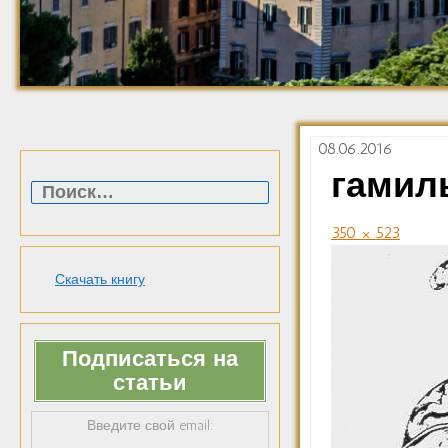
08.06.2016
Найти:
гамил
350 × 523
Скачать книгу
Подписаться на
статьи
Введите свой email: