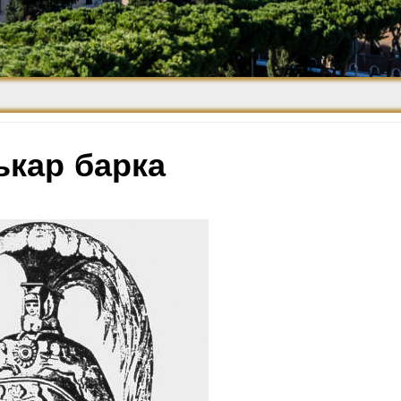
Средневековье
Возрождение и
Барокко
ькар барка