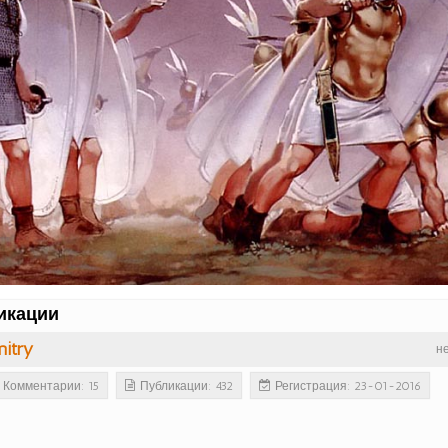
икации
itry
н
Комментарии: 15
Публикации: 432
Регистрация: 23-01-2016