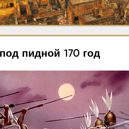
Средневековье
Возрождение и
Барокко
под пидной 170 год