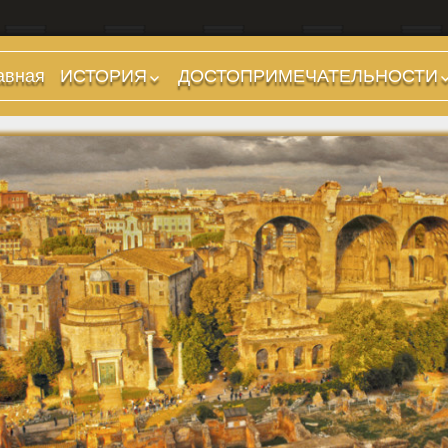
авная
ИСТОРИЯ
ДОСТОПРИМЕЧАТЕЛЬНОСТИ
Предыстория
Холмы и остров.
Районы
Царский период
(753-509 гг до н.э.)
Форумы, Площади,
Дороги
Ранняя Республика
(509-265 гг до н.э.)
Стадионы, Термы
Поздняя Республика
Музеи
(264-27 гг до н.э.)
Дохристианские
Империя. Принципат
храмы
(27 г до н.э. — 284 г
Христианские храмы,
н.э.)
базилики etc.
Империя. Доминат
Дворцы
(284-476 гг)
Арки, колонны и
Темные Века. Готы
обелиски
Темные Века.
Фонтаны
Экзархат