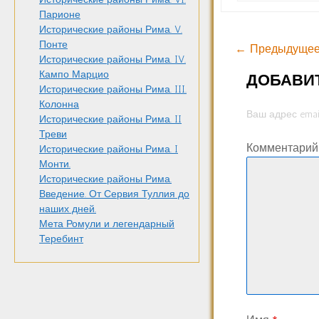
Парионе
Исторические районы Рима. V.
Понте
← Предыдущее
Исторические районы Рима. IV.
Кампо Марцио
ДОБАВИ
Исторические районы Рима. III.
Колонна
Ваш адрес emai
Исторические районы Рима. II
Треви
Комментари
Исторические районы Рима. I
Монти.
Исторические районы Рима.
Введение. От Сервия Туллия до
наших дней.
Мета Ромули и легендарный
Теребинт