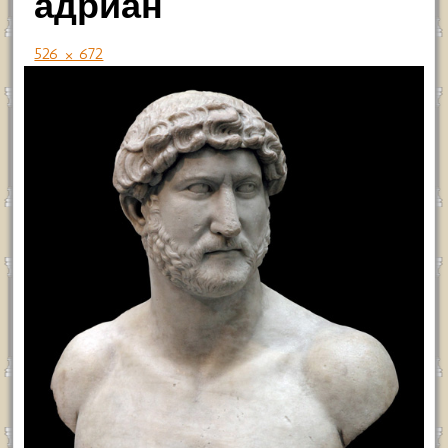
адриан
526 × 672