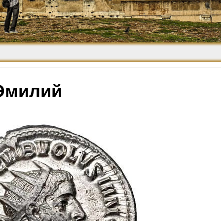
Средневековье
Возрождение и
Барокко
Эмилий