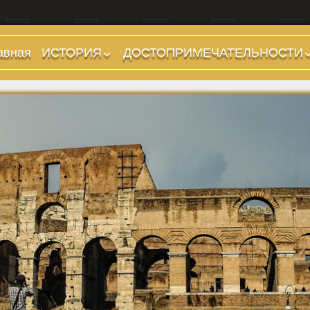
авная
ИСТОРИЯ
ДОСТОПРИМЕЧАТЕЛЬНОСТИ
Предыстория
Холмы и остров.
Районы
Царский период
(753-509 гг до н.э.)
Форумы, Площади,
Дороги
Ранняя Республика
(509-265 гг до н.э.)
Стадионы, Термы
Поздняя Республика
Музеи
(264-27 гг до н.э.)
Дохристианские
Империя. Принципат
храмы
(27 г до н.э. — 284 г
Христианские храмы,
н.э.)
базилики etc.
Империя. Доминат
Дворцы
(284-476 гг)
Арки, колонны и
Темные Века. Готы
обелиски
Темные Века.
Фонтаны
Экзархат