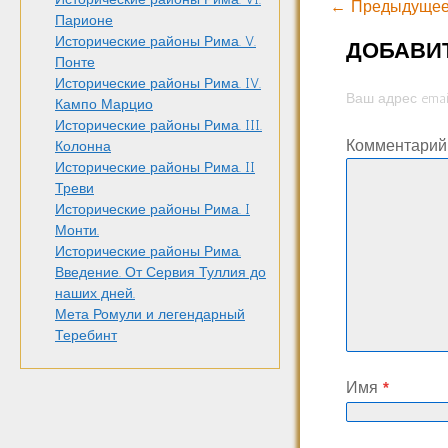
← Предыдущее
Парионе
Исторические районы Рима. V.
ДОБАВИ
Понте
Исторические районы Рима. IV.
Ваш адрес emai
Кампо Марцио
Исторические районы Рима. III.
Комментари
Колонна
Исторические районы Рима. II
Треви
Исторические районы Рима. I
Монти.
Исторические районы Рима.
Введение. От Сервия Туллия до
наших дней.
Мета Ромули и легендарный
Теребинт
Имя
*