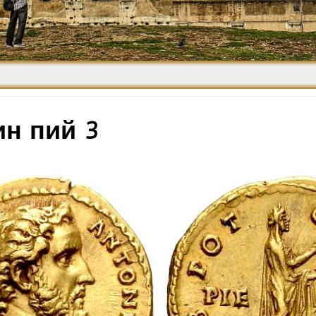
Средневековье
Возрождение и
Барокко
ин пий 3