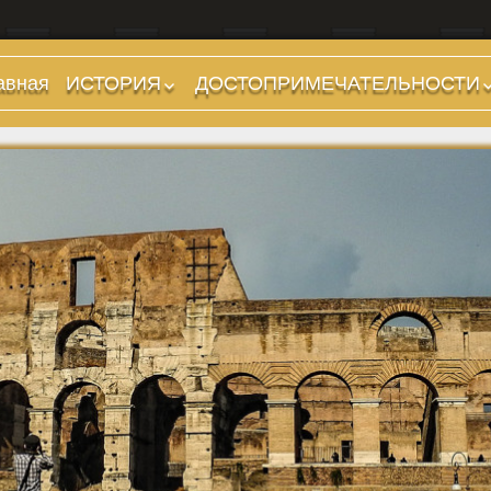
авная
ИСТОРИЯ
ДОСТОПРИМЕЧАТЕЛЬНОСТИ
Предыстория
Холмы и остров.
Районы
Царский период
(753-509 гг до н.э.)
Форумы, Площади,
Дороги
Ранняя Республика
(509-265 гг до н.э.)
Стадионы, Термы
Поздняя Республика
Музеи
(264-27 гг до н.э.)
Дохристианские
Империя. Принципат
храмы
(27 г до н.э. — 284 г
Христианские храмы,
н.э.)
базилики etc.
Империя. Доминат
Дворцы
(284-476 гг)
Арки, колонны и
Темные Века. Готы
обелиски
Темные Века.
Фонтаны
Экзархат