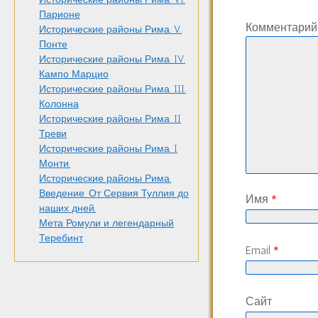
Парионе
Комментари
Исторические районы Рима. V.
Понте
Исторические районы Рима. IV.
Кампо Марцио
Исторические районы Рима. III.
Колонна
Исторические районы Рима. II
Треви
Исторические районы Рима. I
Монти.
Исторические районы Рима.
Введение. От Сервия Туллия до
Имя
*
наших дней.
Мета Ромули и легендарный
Теребинт
Email
*
Сайт