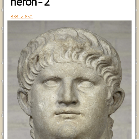
neron-2
636 × 850