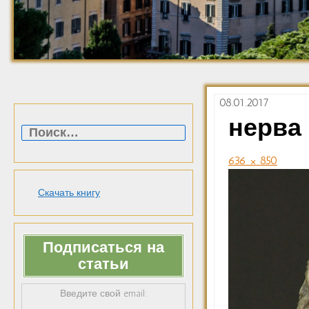
08.01.2017
Найти:
нерва
636 × 850
Скачать книгу
Подписаться на
статьи
Введите свой email: