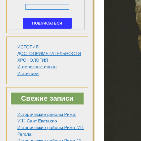
ИСТОРИЯ
ДОСТОПРИМЕЧАТЕЛЬНОСТИ
ХРОНОЛОГИЯ
Интересные факты
Источники
Свежие записи
Исторические районы Рима.
VIII. Сант Евстахио
Исторические районы Рима. VII.
Регола
Исторические районы Рима. VI.