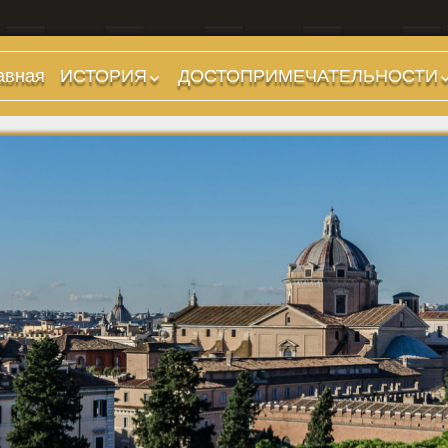
авная
ИСТОРИЯ
ДОСТОПРИМЕЧАТЕЛЬНОСТИ
Предыстория
Холмы и остров.
Районы
Царский период
(753-509 гг до н.э.)
Форумы, Площади,
Дороги
Ранняя Республика
(509-265 гг до н.э.)
Стадионы, Термы
Поздняя Республика
Музеи
(264-27 гг до н.э.)
Дохристианские
Империя. Принципат
храмы
(27 г до н.э. — 284 г
Христианские храмы,
н.э.)
базилики etc.
Империя. Доминат
Дворцы
(284-476 гг)
Арки, колонны и
Темные Века. Готы
обелиски
Темные Века.
Фонтаны
Экзархат