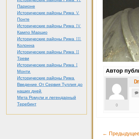
Парионе
Исторические районы Рима. V.
Понте
Исторические районы Рима. IV.
Кампо Марцио
Исторические районы Рима. III.
Колонна
Исторические районы Рима. II
Треви
Исторические районы Рима. I
Автор публ
Монти.
Исторические районы Рима.
Dm
Введение. От Сервия Туллия до
наших дней.
Мета Ромули и легендарный
Теребинт
0
← Предыдущее