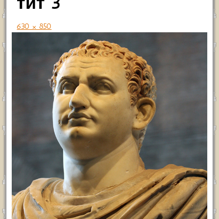
тит 3
630 × 850