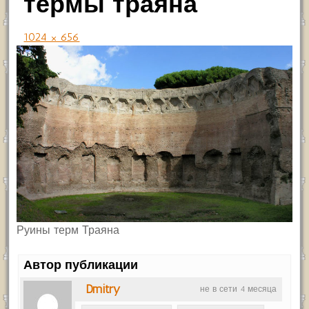
термы траяна
1024 × 656
Руины терм Траяна
Автор публикации
Dmitry
не в сети 4 месяца