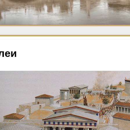
Средневековье
Возрождение и
Барокко
леи