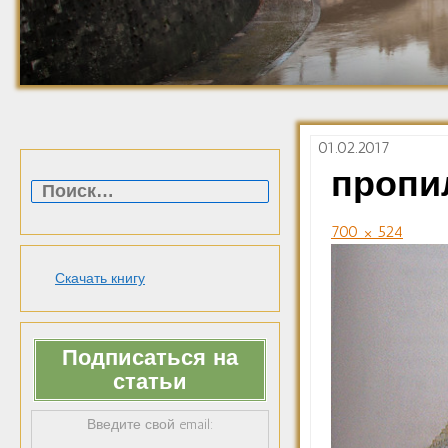
01.02.2017
Найти:
пропи
700 × 524
Скачать книгу
Подписаться на
статьи
Введите свой email: