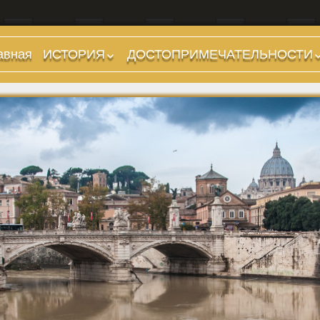
авная
ИСТОРИЯ
ДОСТОПРИМЕЧАТЕЛЬНОСТИ
Предыстория
Холмы и остров.
Районы
Царский период
(753-509 гг до н.э.)
Форумы, Площади,
Дороги
Ранняя Республика
(509-265 гг до н.э.)
Стадионы, Термы
Поздняя Республика
Музеи
(264-27 гг до н.э.)
Дохристианские
Империя. Принципат
храмы
(27 г до н.э. — 284 г
Христианские храмы,
н.э.)
базилики etc.
Империя. Доминат
Дворцы
(284-476 гг)
Арки, колонны и
Темные Века. Готы
обелиски
Темные Века.
Фонтаны
Экзархат