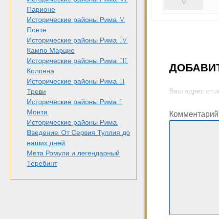
0
Парионе
Исторические районы Рима. V.
Понте
Исторические районы Рима. IV.
Кампо Марцио
Исторические районы Рима. III.
ДОБАВИ
Колонна
Исторические районы Рима. II
Ваш адрес emai
Треви
Исторические районы Рима. I
Монти.
Комментари
Исторические районы Рима.
Введение. От Сервия Туллия до
наших дней.
Мета Ромули и легендарный
Теребинт