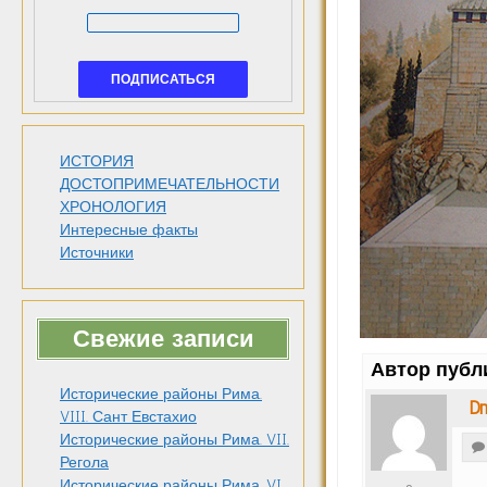
ИСТОРИЯ
ДОСТОПРИМЕЧАТЕЛЬНОСТИ
ХРОНОЛОГИЯ
Интересные факты
Источники
Свежие записи
Автор публ
Исторические районы Рима.
Dm
VIII. Сант Евстахио
Исторические районы Рима. VII.
Регола
Исторические районы Рима. VI.