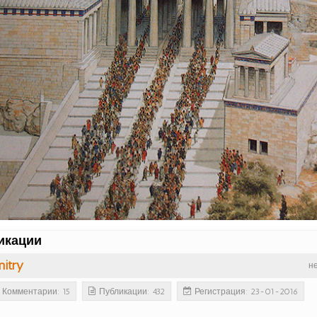
икации
itry
н
Комментарии: 15
Публикации: 432
Регистрация: 23-01-2016