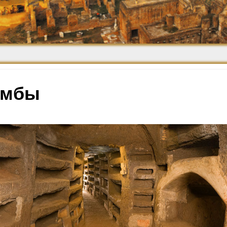
Средневековье
Возрождение и
Барокко
омбы