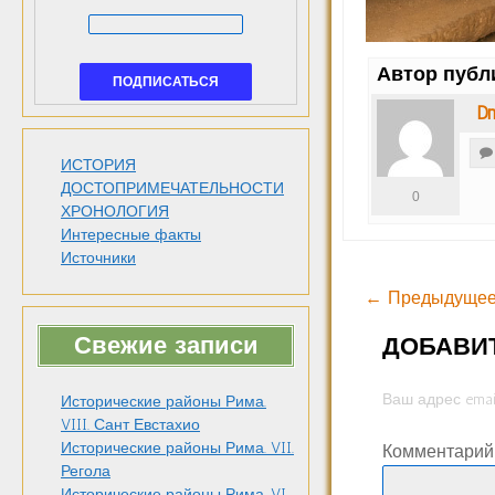
Автор публ
Dm
ИСТОРИЯ
ДОСТОПРИМЕЧАТЕЛЬНОСТИ
0
ХРОНОЛОГИЯ
Интересные факты
Источники
← Предыдущее
Свежие записи
ДОБАВИ
Ваш адрес emai
Исторические районы Рима.
VIII. Сант Евстахио
Исторические районы Рима. VII.
Комментари
Регола
Исторические районы Рима. VI.