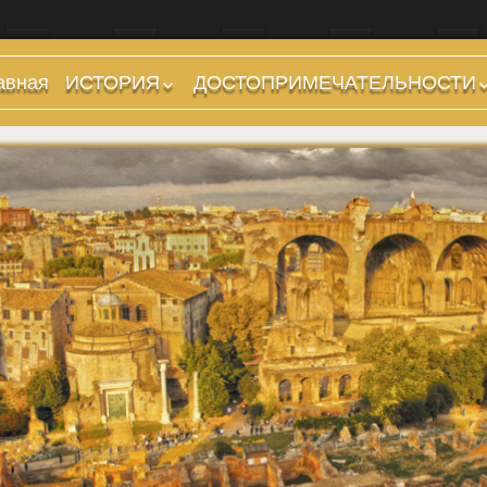
авная
ИСТОРИЯ
ДОСТОПРИМЕЧАТЕЛЬНОСТИ
Предыстория
Холмы и остров.
Районы
Царский период
(753-509 гг до н.э.)
Форумы, Площади,
Дороги
Ранняя Республика
(509-265 гг до н.э.)
Стадионы, Термы
Поздняя Республика
Музеи
(264-27 гг до н.э.)
Дохристианские
Империя. Принципат
храмы
(27 г до н.э. — 284 г
Христианские храмы,
н.э.)
базилики etc.
Империя. Доминат
Дворцы
(284-476 гг)
Арки, колонны и
Темные Века. Готы
обелиски
Темные Века.
Фонтаны
Экзархат