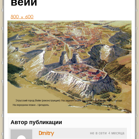
вейи
800 × 600
Автор публикации
Dmitry
не в сети 4 месяца