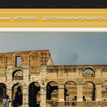
авная
ИСТОРИЯ
ДОСТОПРИМЕЧАТЕЛЬНОСТИ
Предыстория
Холмы и остров.
Районы
Царский период
(753-509 гг до н.э.)
Форумы, Площади,
Дороги
Ранняя Республика
(509-265 гг до н.э.)
Стадионы, Термы
Поздняя Республика
Музеи
(264-27 гг до н.э.)
Дохристианские
Империя. Принципат
храмы
(27 г до н.э. — 284 г
Христианские храмы,
н.э.)
базилики etc.
Империя. Доминат
Дворцы
(284-476 гг)
Арки, колонны и
Темные Века. Готы
обелиски
Темные Века.
Фонтаны
Экзархат