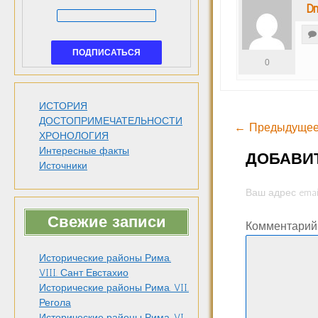
Dm
0
ИСТОРИЯ
ДОСТОПРИМЕЧАТЕЛЬНОСТИ
← Предыдущее
ХРОНОЛОГИЯ
Интересные факты
ДОБАВИ
Источники
Ваш адрес emai
Свежие записи
Комментари
Исторические районы Рима.
VIII. Сант Евстахио
Исторические районы Рима. VII.
Регола
Исторические районы Рима. VI.