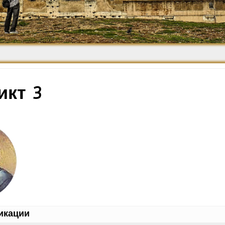
Средневековье
Возрождение и
Барокко
икт 3
икации