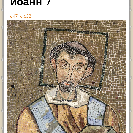
иоанн 7
647 × 632