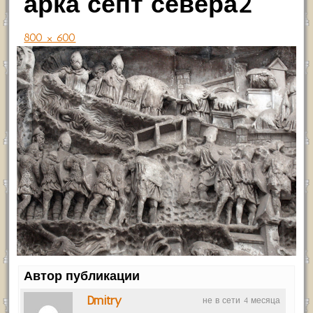
арка септ севера2
800 × 600
Автор публикации
Dmitry
не в сети 4 месяца