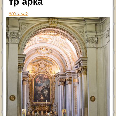
тр арка
800 × 962