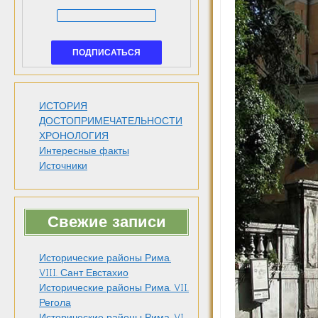
ИСТОРИЯ
ДОСТОПРИМЕЧАТЕЛЬНОСТИ
ХРОНОЛОГИЯ
Интересные факты
Источники
Свежие записи
Исторические районы Рима.
VIII. Сант Евстахио
Исторические районы Рима. VII.
Регола
Исторические районы Рима. VI.