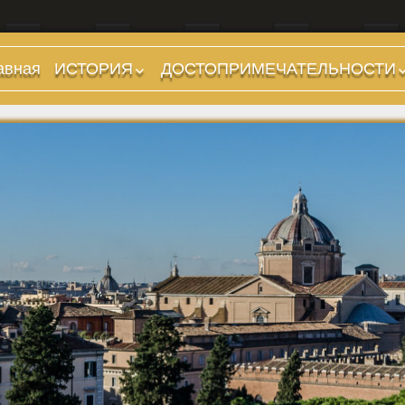
авная
ИСТОРИЯ
ДОСТОПРИМЕЧАТЕЛЬНОСТИ
Предыстория
Холмы и остров.
Районы
Царский период
(753-509 гг до н.э.)
Форумы, Площади,
Дороги
Ранняя Республика
(509-265 гг до н.э.)
Стадионы, Термы
Поздняя Республика
Музеи
(264-27 гг до н.э.)
Дохристианские
Империя. Принципат
храмы
(27 г до н.э. — 284 г
Христианские храмы,
н.э.)
базилики etc.
Империя. Доминат
Дворцы
(284-476 гг)
Арки, колонны и
Темные Века. Готы
обелиски
Темные Века.
Фонтаны
Экзархат