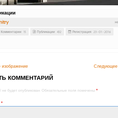
икации
itry
н
Комментарии: 15
Публикации: 432
Регистрация: 23-01-2016
 изображение
Следующее
ТЬ КОММЕНТАРИЙ
*
l не будет опубликован.
Обязательные поля помечены
й
*