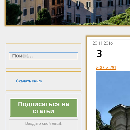
20.11.2016
Найти:
3
800 × 781
Скачать книгу
Подписаться на
статьи
Введите свой email: