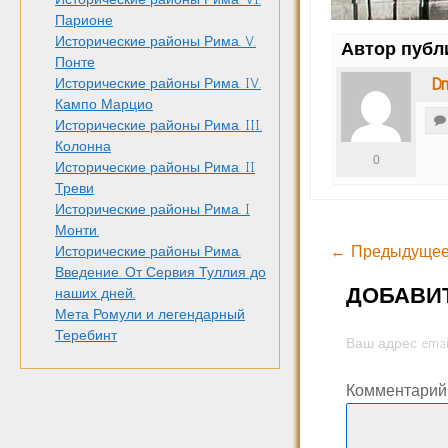
Парионе
Исторические районы Рима. V.
Автор публ
Понте
Dm
Исторические районы Рима. IV.
Кампо Марцио
Исторические районы Рима. III.
Колонна
0
Исторические районы Рима. II
Треви
Исторические районы Рима. I
Монти.
← Предыдущее
Исторические районы Рима.
Введение. От Сервия Туллия до
ДОБАВИ
наших дней.
Мета Ромули и легендарный
Теребинт
Ваш адрес emai
Комментари