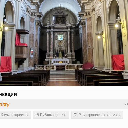
икации
itry
н
Комментарии: 15
Публикации: 432
Регистрация: 23-01-2016