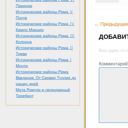
Парионе
Исторические районы Рима. V.
Понте
← Предыдущее
Исторические районы Рима. IV.
Кампо Марцио
ДОБАВИ
Исторические районы Рима. III.
Колонна
Исторические районы Рима. II
Ваш адрес emai
Треви
Исторические районы Рима. I
Комментари
Монти.
Исторические районы Рима.
Введение. От Сервия Туллия до
наших дней.
Мета Ромули и легендарный
Теребинт