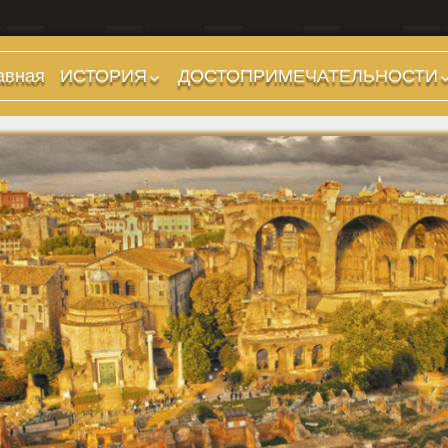
авная
ИСТОРИЯ
ДОСТОПРИМЕЧАТЕЛЬНОСТИ
Предыстория
Холмы и остров.
Районы
Царский период
(753-509 гг до н.э.)
Форумы, Площади,
Дороги
Ранняя Республика
(509-265 гг до н.э.)
Стадионы, Термы
Поздняя Республика
Музеи
(264-27 гг до н.э.)
Дохристианские
Империя. Принципат
храмы
(27 г до н.э. — 284 г
Христианские храмы,
н.э.)
базилики etc.
Империя. Доминат
Дворцы
(284-476 гг)
Арки, колонны и
Темные Века. Готы
обелиски
Темные Века.
Фонтаны
Экзархат