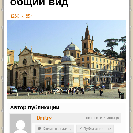
общий вид
1280 × 854
Автор публикации
Dmitry
не в сети 4 месяца
Комментарии: 15
Публикации: 432